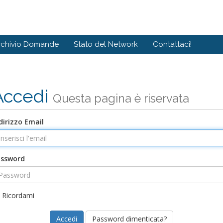
rchivio Domande
Stato del Network
Contattaci!
Accedi
Questa pagina è riservata
dirizzo Email
assword
Ricordami
Password dimenticata?