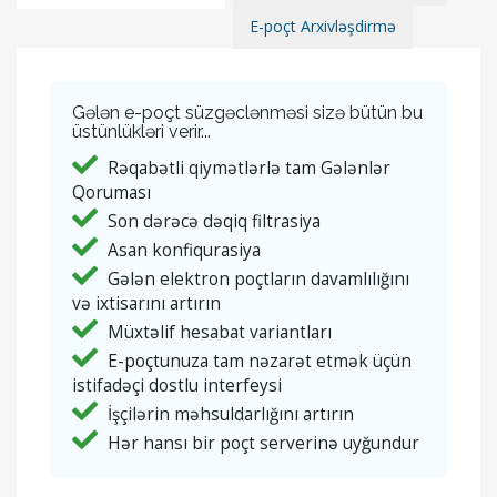
E-poçt Arxivləşdirmə
Gələn e-poçt süzgəclənməsi sizə bütün bu
üstünlükləri verir...
Rəqabətli qiymətlərlə tam Gələnlər
Qoruması
Son dərəcə dəqiq filtrasiya
Asan konfiqurasiya
Gələn elektron poçtların davamlılığını
və ixtisarını artırın
Müxtəlif hesabat variantları
E-poçtunuza tam nəzarət etmək üçün
istifadəçi dostlu interfeysi
İşçilərin məhsuldarlığını artırın
Hər hansı bir poçt serverinə uyğundur