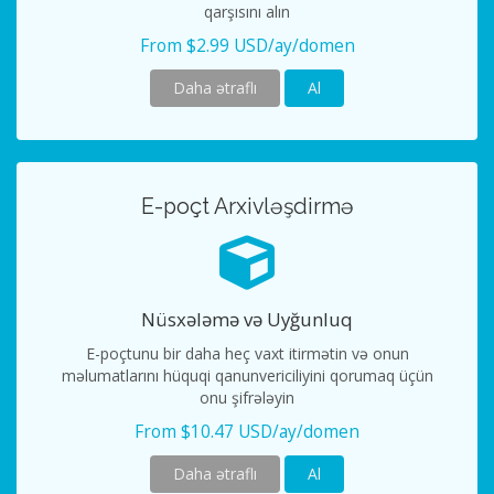
qarşısını alın
From $2.99 USD/ay/domen
Daha ətraflı
Al
E-poçt Arxivləşdirmə
Nüsxələmə və Uyğunluq
E-poçtunu bir daha heç vaxt itirmətin və onun
məlumatlarını hüquqi qanunvericiliyini qorumaq üçün
onu şifrələyin
From $10.47 USD/ay/domen
Daha ətraflı
Al