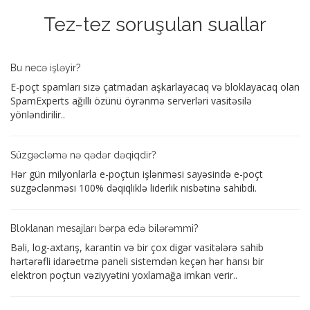
Tez-tez soruşulan suallar
Bu necə işləyir?
E-poçt spamları sizə çatmadan aşkarlayacaq və bloklayacaq olan
SpamExperts ağıllı özünü öyrənmə serverləri vasitəsilə
yönləndirilir..
Süzgəcləmə nə qədər dəqiqdir?
Hər gün milyonlarla e-poçtun işlənməsi sayəsində e-poçt
süzgəclənməsi 100% dəqiqliklə liderlik nisbətinə sahibdi.
Bloklanan mesajları bərpa edə bilərəmmi?
Bəli, log-axtarış, karantin və bir çox digər vasitələrə sahib
hərtərəfli idarəetmə paneli sistemdən keçən hər hansı bir
elektron poçtun vəziyyətini yoxlamağa imkan verir..