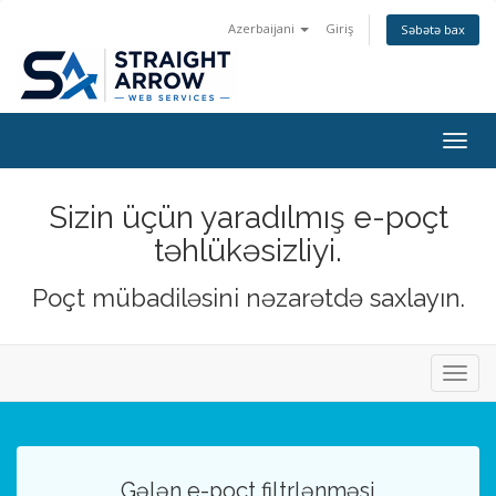
Azerbaijani
Giriş
Səbətə bax
Togg
navig
Sizin üçün yaradılmış e-poçt
təhlükəsizliyi.
Poçt mübadiləsini nəzarətdə saxlayın.
Naviq
keçid
Gələn e-poçt filtrlənməsi