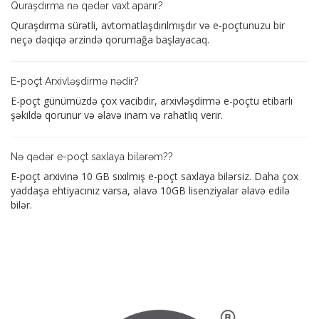
Quraşdırma nə qədər vaxt aparır?
Quraşdırma sürətli, avtomatlaşdırılmışdır və e-poçtunuzu bir
neçə dəqiqə ərzində qorumağa başlayacaq.
E-poçt Arxivləşdirmə nədir?
E-poçt günümüzdə çox vacibdir, arxivləşdirmə e-poçtu etibarlı
şəkildə qorunur və əlavə inam və rahatlıq verir.
Nə qədər e-poçt saxlaya bilərəm??
E-poçt arxivinə 10 GB sıxılmış e-poçt saxlaya bilərsiz. Daha çox
yaddaşa ehtiyacınız varsa, əlavə 10GB lisenziyalar əlavə edilə
bilər.