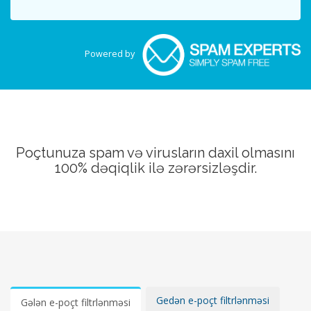
Powered by
Poçtunuza spam və virusların daxil olmasını
100% dəqiqlik ilə zərərsizləşdir.
Gedən e-poçt filtrlənməsi
Gələn e-poçt filtrlənməsi