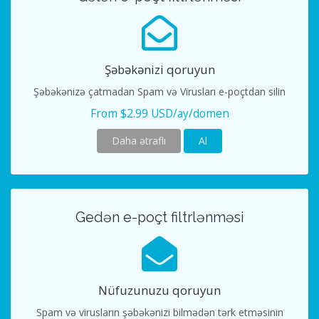
Şəbəkənizi qoruyun
Şəbəkənizə çatmadan Spam və Virusları e-poçtdan silin
From $2.99 USD/ay/domen
Daha ətraflı
Al
Gedən e-poçt filtrlənməsi
Nüfuzunuzu qoruyun
Spam və virusların şəbəkənizi bilmədən tərk etməsinin