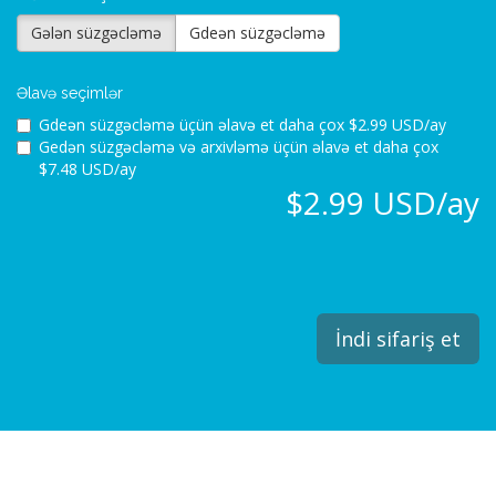
Gələn süzgəcləmə
Gdeən süzgəcləmə
Əlavə seçimlər
Gdeən süzgəcləmə üçün əlavə et
daha çox $2.99 USD/ay
Gedən süzgəcləmə və arxivləmə üçün əlavə et
daha çox
$7.48 USD/ay
$2.99 USD/ay
İndi sifariş et