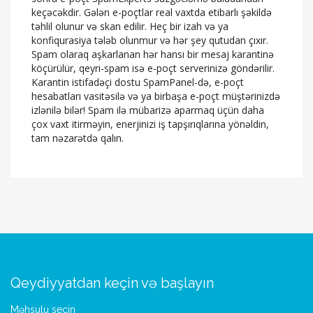
keçəcəkdir. Gələn e-poçtlar real vaxtda etibarlı şəkildə
təhlil olunur və skan edilir. Heç bir izah və ya
konfiqurasiya tələb olunmur və hər şey qutudan çıxır.
Spam olaraq aşkarlanan hər hansı bir mesaj karantinə
köçürülür, qeyri-spam isə e-poçt serverinizə göndərilir.
Karantin istifadəçi dostu SpamPanel-də, e-poçt
hesabatları vasitəsilə və ya birbaşa e-poçt müştərinizdə
izlənilə bilər! Spam ilə mübarizə aparmaq üçün daha
çox vaxt itirməyin, enerjinizi iş tapşırıqlarına yönəldin,
tam nəzarətdə qalın.
Qeydiyyatdan keçin və başlayın
Məhsulu seçin