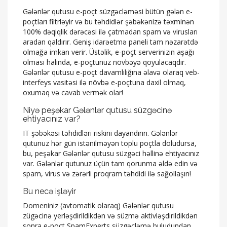
Gələnlər qutusu e-poçt süzgəcləməsi bütün gələn e-
poçtları filtrləyir və bu təhdidlər şəbəkənizə təxminən
100% dəqiqlik dərəcəsi ilə çatmadan spam və virusları
aradan qaldırır. Geniş idarəetmə paneli tam nəzarətdə
olmağa imkan verir. Üstəlik, e-poçt serverinizin aşağı
olması halında, e-poçtunuz növbəyə qoyulacaqdır.
Gələnlər qutusu e-poçt davamlılığına əlavə olaraq veb-
interfeys vasitəsi ilə növbə e-poçtuna daxil olmaq,
oxumaq və cavab vermək olar!
Niyə peşəkar Gələnlər qutusu süzgəcinə
ehtiyacınız var?
IT şəbəkəsi təhdidləri riskini dayandırın. Gələnlər
qutunuz hər gün istənilməyən toplu poçtla doludursa,
bu, peşəkar Gələnlər qutusu süzgəci həllinə ehtiyacınız
var. Gələnlər qutunuz üçün tam qorunma əldə edin və
spam, virus və zərərli proqram təhdidi ilə sağollaşın!
Bu necə işləyir
Domeniniz (avtomatik olaraq) Gələnlər qutusu
zügəcinə yerləşdirildikdən və süzmə aktivləşdirildikdən
sonra e-poçt SpamExperts süzgəcləmə buludundan